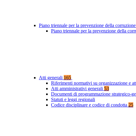
Piano triennale per la prevenzione della corruzione
Piano triennale per la prevenzione della co
Atti generali
165
Riferimenti normativi su organizzazione e at
Atti amministrativi generali
53
Documenti di programmazione strategico-ge
Statuti e leggi regionali
Codice disciplinare e codice di condotta
25