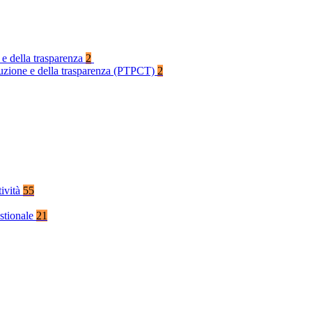
 e della trasparenza
2
rruzione e della trasparenza (PTPCT)
2
tività
55
stionale
21