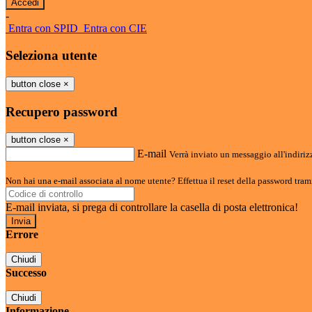
-
Entra con SPID
Entra con CIE
Seleziona utente
button close
×
Recupero password
button close
×
E-mail
Verrà inviato un messaggio all'indirizz
Non hai una e-mail associata al nome utente? Effettua il reset della password tram
E-mail inviata, si prega di controllare la casella di posta elettronica!
Errore
Chiudi
Successo
Chiudi
Informazione