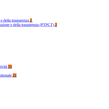
 e della trasparenza
2
rruzione e della trasparenza (PTPCT)
2
tività
55
stionale
21