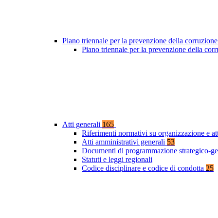
Piano triennale per la prevenzione della corruzione
Piano triennale per la prevenzione della co
Atti generali
165
Riferimenti normativi su organizzazione e at
Atti amministrativi generali
53
Documenti di programmazione strategico-ge
Statuti e leggi regionali
Codice disciplinare e codice di condotta
25