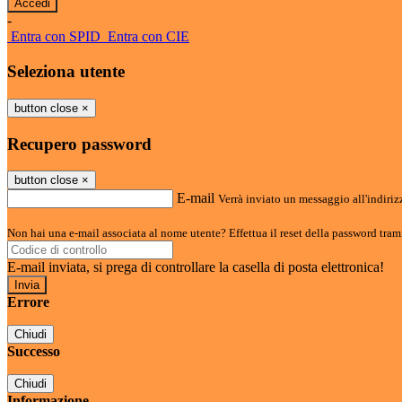
-
Entra con SPID
Entra con CIE
Seleziona utente
button close
×
Recupero password
button close
×
E-mail
Verrà inviato un messaggio all'indirizz
Non hai una e-mail associata al nome utente? Effettua il reset della password tram
E-mail inviata, si prega di controllare la casella di posta elettronica!
Errore
Chiudi
Successo
Chiudi
Informazione