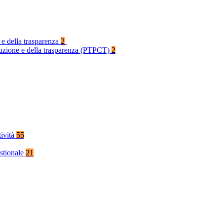
 e della trasparenza
2
rruzione e della trasparenza (PTPCT)
2
tività
55
stionale
21