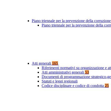
Piano triennale per la prevenzione della corruzione
Piano triennale per la prevenzione della co
Atti generali
165
Riferimenti normativi su organizzazione e at
Atti amministrativi generali
53
Documenti di programmazione strategico-ge
Statuti e leggi regionali
Codice disciplinare e codice di condotta
25