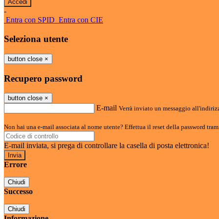
-
Entra con SPID
Entra con CIE
Seleziona utente
button close
×
Recupero password
button close
×
E-mail
Verrà inviato un messaggio all'indirizz
Non hai una e-mail associata al nome utente? Effettua il reset della password tram
E-mail inviata, si prega di controllare la casella di posta elettronica!
Errore
Chiudi
Successo
Chiudi
Informazione