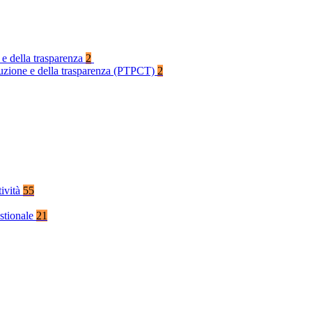
 e della trasparenza
2
rruzione e della trasparenza (PTPCT)
2
tività
55
stionale
21