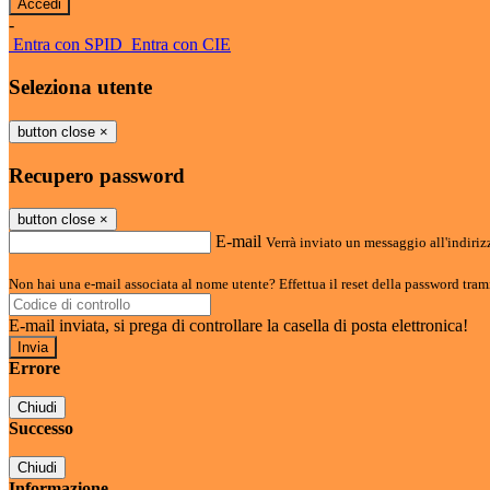
-
Entra con SPID
Entra con CIE
Seleziona utente
button close
×
Recupero password
button close
×
E-mail
Verrà inviato un messaggio all'indirizz
Non hai una e-mail associata al nome utente? Effettua il reset della password tram
E-mail inviata, si prega di controllare la casella di posta elettronica!
Errore
Chiudi
Successo
Chiudi
Informazione