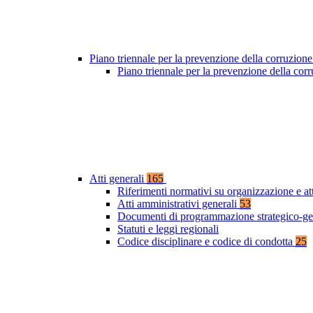
Piano triennale per la prevenzione della corruzione
Piano triennale per la prevenzione della co
Atti generali
165
Riferimenti normativi su organizzazione e at
Atti amministrativi generali
53
Documenti di programmazione strategico-ge
Statuti e leggi regionali
Codice disciplinare e codice di condotta
25