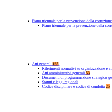
Piano triennale per la prevenzione della corruzione
Piano triennale per la prevenzione della co
Atti generali
165
Riferimenti normativi su organizzazione e at
Atti amministrativi generali
53
Documenti di programmazione strategico-ge
Statuti e leggi regionali
Codice disciplinare e codice di condotta
25