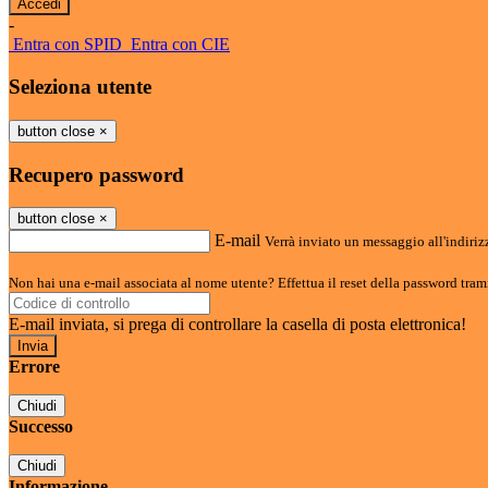
-
Entra con SPID
Entra con CIE
Seleziona utente
button close
×
Recupero password
button close
×
E-mail
Verrà inviato un messaggio all'indirizz
Non hai una e-mail associata al nome utente? Effettua il reset della password tram
E-mail inviata, si prega di controllare la casella di posta elettronica!
Errore
Chiudi
Successo
Chiudi
Informazione