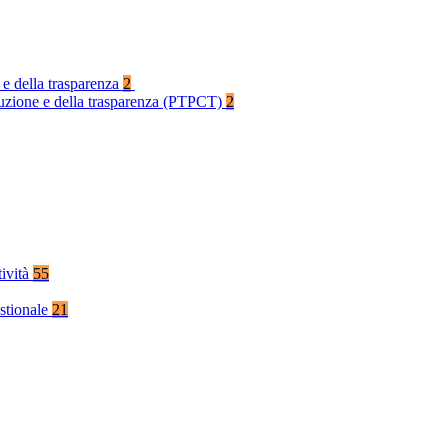
 e della trasparenza
2
rruzione e della trasparenza (PTPCT)
2
tività
55
stionale
21