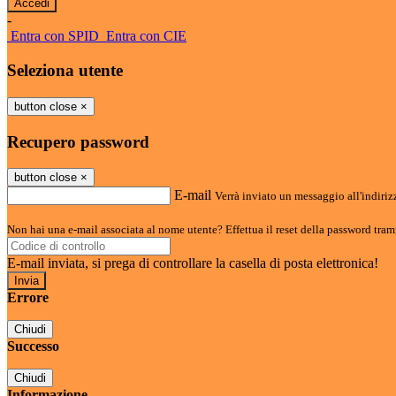
-
Entra con SPID
Entra con CIE
Seleziona utente
button close
×
Recupero password
button close
×
E-mail
Verrà inviato un messaggio all'indirizz
Non hai una e-mail associata al nome utente? Effettua il reset della password tram
E-mail inviata, si prega di controllare la casella di posta elettronica!
Errore
Chiudi
Successo
Chiudi
Informazione