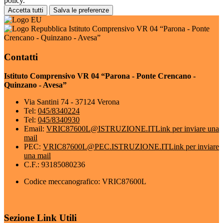
policy.
Accetta tutti
Salva le preferenze
Istituto Comprensivo VR 04 “Parona - Ponte
Crencano - Quinzano - Avesa”
Contatti
Istituto Comprensivo VR 04 “Parona - Ponte Crencano -
Quinzano - Avesa”
Via Santini 74 - 37124 Verona
Tel:
045/8340224
Tel:
045/8340930
Email:
VRIC87600L@ISTRUZIONE.IT
Link per inviare una
mail
PEC:
VRIC87600L@PEC.ISTRUZIONE.IT
Link per inviare
una mail
C.F.: 93185080236
Codice meccanografico: VRIC87600L
Sezione Link Utili