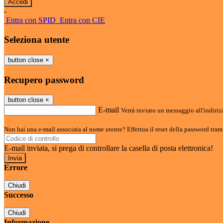
-
Entra con SPID
Entra con CIE
Seleziona utente
button close
×
Recupero password
button close
×
E-mail
Verrà inviato un messaggio all'indirizz
Non hai una e-mail associata al nome utente? Effettua il reset della password tram
E-mail inviata, si prega di controllare la casella di posta elettronica!
Errore
Chiudi
Successo
Chiudi
Informazione