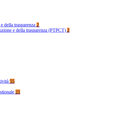
 e della trasparenza
2
rruzione e della trasparenza (PTPCT)
2
tività
55
stionale
21