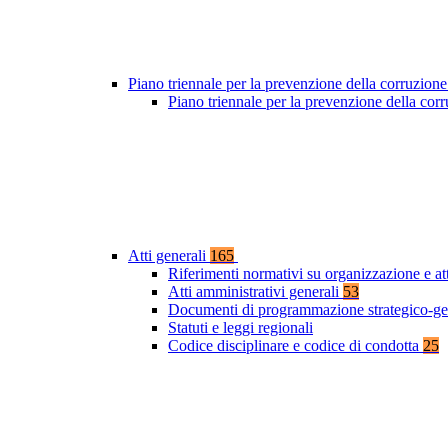
Piano triennale per la prevenzione della corruzione
Piano triennale per la prevenzione della co
Atti generali
165
Riferimenti normativi su organizzazione e at
Atti amministrativi generali
53
Documenti di programmazione strategico-ge
Statuti e leggi regionali
Codice disciplinare e codice di condotta
25