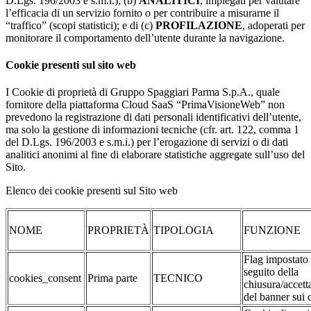
D.Lgs. 196/2003 e s.m.i.); (b)
ANALITICI
, impiegati per valutare
l’efficacia di un servizio fornito o per contribuire a misurarne il
“traffico” (scopi statistici); e di (c)
PROFILAZIONE
, adoperati per
monitorare il comportamento dell’utente durante la navigazione.
Cookie presenti sul sito web
I Cookie di proprietà di Gruppo Spaggiari Parma S.p.A., quale
fornitore della piattaforma Cloud SaaS “PrimaVisioneWeb” non
prevedono la registrazione di dati personali identificativi dell’utente,
ma solo la gestione di informazioni tecniche (cfr. art. 122, comma 1
del D.Lgs. 196/2003 e s.m.i.) per l’erogazione di servizi o di dati
analitici anonimi al fine di elaborare statistiche aggregate sull’uso del
Sito.
Elenco dei cookie presenti sul Sito web
NOME
PROPRIETÀ
TIPOLOGIA
FUNZIONE
Flag impostato
seguito della
cookies_consent
Prima parte
TECNICO
chiusura/accett
del banner sui 