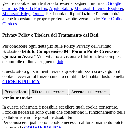
gestire i cookie tramite il suo browser ai seguenti indirizzi:
Google
Chrome
,
Mozilla Firefox
,
Apple Safari
,
Microsoft Internet Explorer
,
Microsoft Edge
,
Opera
. Per i cookie di profilazione l’utente potrà
anche impostare le proprie preferenze attraverso il sito:
Your Online
Choices
.
Privacy Policy e Titolare del Trattamento dei Dati
Per conoscere ogni dettaglio sulle Policy Privacy dell’Istituto
Scolastico
Istituto Comprensivo 04 “Parona Ponte Crencano
Quinzano Avesa”
Vi invitiamo a visionare l’Informativa completa
disponibile online al seguente
link
Questo sito o gli strumenti terzi da questo utilizzati si avvalgono di
cookie necessari al funzionamento ed utili alle finalità illustrate nella
COOKIE POLICY
.
Personalizza
Rifiuta tutti
i cookies
Accetta tutti
i cookies
Gestione cookie
In questa schermata è possibile scegliere quali cookie consentire.
I cookie necessari sono quelli che consentono il funzionamento della
piattaforma e non è possibile disabilitarli.
Per conoscere quali sono i cookie necessari al funzionamento potete
visionare la
COOKIE POLICY
.