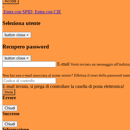
-
Entra con SPID
Entra con CIE
Seleziona utente
button close
×
Recupero password
button close
×
E-mail
Verrà inviato un messaggio all'indirizz
Non hai una e-mail associata al nome utente? Effettua il reset della password tram
E-mail inviata, si prega di controllare la casella di posta elettronica!
Errore
Chiudi
Successo
Chiudi
Informazione