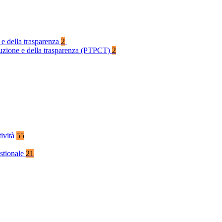
 e della trasparenza
2
rruzione e della trasparenza (PTPCT)
2
tività
55
stionale
21