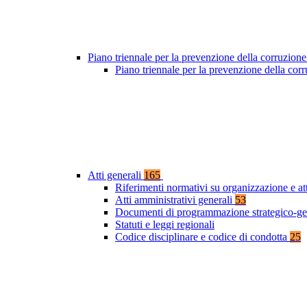
Piano triennale per la prevenzione della corruzione
Piano triennale per la prevenzione della co
Atti generali
165
Riferimenti normativi su organizzazione e at
Atti amministrativi generali
53
Documenti di programmazione strategico-ge
Statuti e leggi regionali
Codice disciplinare e codice di condotta
25