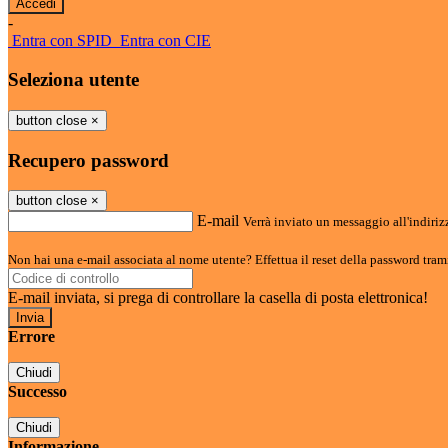
-
Entra con SPID
Entra con CIE
Seleziona utente
button close
×
Recupero password
button close
×
E-mail
Verrà inviato un messaggio all'indirizz
Non hai una e-mail associata al nome utente? Effettua il reset della password tram
E-mail inviata, si prega di controllare la casella di posta elettronica!
Errore
Chiudi
Successo
Chiudi
Informazione