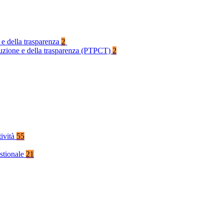
 e della trasparenza
2
rruzione e della trasparenza (PTPCT)
2
tività
55
stionale
21