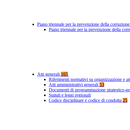
Piano triennale per la prevenzione della corruzione
Piano triennale per la prevenzione della co
Atti generali
165
Riferimenti normativi su organizzazione e at
Atti amministrativi generali
53
Documenti di programmazione strategico-ge
Statuti e leggi regionali
Codice disciplinare e codice di condotta
25