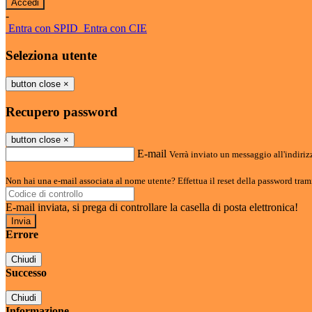
-
Entra con SPID
Entra con CIE
Seleziona utente
button close
×
Recupero password
button close
×
E-mail
Verrà inviato un messaggio all'indirizz
Non hai una e-mail associata al nome utente? Effettua il reset della password tram
E-mail inviata, si prega di controllare la casella di posta elettronica!
Errore
Chiudi
Successo
Chiudi
Informazione