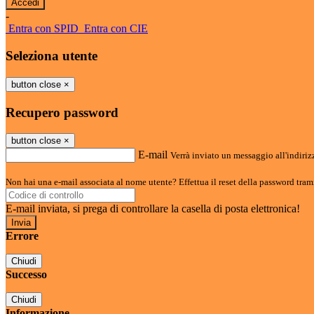
-
Entra con SPID
Entra con CIE
Seleziona utente
button close
×
Recupero password
button close
×
E-mail
Verrà inviato un messaggio all'indirizz
Non hai una e-mail associata al nome utente? Effettua il reset della password tram
E-mail inviata, si prega di controllare la casella di posta elettronica!
Errore
Chiudi
Successo
Chiudi
Informazione