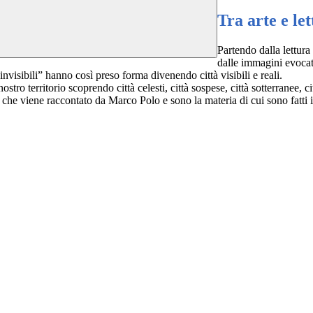
Tra arte e le
Partendo dalla lettura
dalle immagini evocate
nvisibili” hanno così preso forma divenendo città visibili e reali.
stro territorio scoprendo città celesti, città sospese, città sotterranee, ci
 ciò che viene raccontato da Marco Polo e sono la materia di cui sono fatti