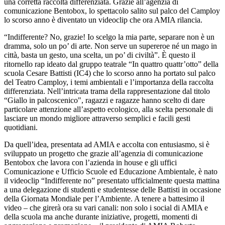
una corretta raccolta differenziata. Grazie all’agenzia di
comunicazione Bentobox, lo spettacolo salito sul palco del Camploy
lo scorso anno è diventato un videoclip che ora AMIA rilancia.
“Indifferente? No, grazie! Io scelgo la mia parte, separare non è un
dramma, solo un po’ di arte. Non serve un supereroe né un mago in
città, basta un gesto, una scelta, un po’ di civiltà”. È questo il
ritornello rap ideato dal gruppo teatrale “In quattro quattr’otto” della
scuola Cesare Battisti (IC4) che lo scorso anno ha portato sul palco
del Teatro Camploy, i temi ambientali e l’importanza della raccolta
differenziata. Nell’intricata trama della rappresentazione dal titolo
“Giallo in palcoscenico", ragazzi e ragazze hanno scelto di dare
particolare attenzione all’aspetto ecologico, alla scelta personale di
lasciare un mondo migliore attraverso semplici e facili gesti
quotidiani.
Da quell’idea, presentata ad AMIA e accolta con entusiasmo, si è
sviluppato un progetto che grazie all’agenzia di comunicazione
Bentobox che lavora con l’azienda in house e gli uffici
Comunicazione e Ufficio Scuole ed Educazione Ambientale, è nato
il videoclip “Indifferente no” presentato ufficialmente questa mattina
a una delegazione di studenti e studentesse delle Battisti in occasione
della Giornata Mondiale per l’Ambiente. A tenere a battesimo il
video – che girerà ora su vari canali: non solo i social di AMIA e
della scuola ma anche durante iniziative, progetti, momenti di