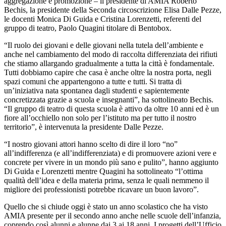
aggregazione e promozione – il presidente di AMIA Roberto
Bechis, la presidente della Seconda circoscrizione Elisa Dalle Pezze,
le docenti Monica Di Guida e Cristina Lorenzetti, referenti del
gruppo di teatro, Paolo Quagini titolare di Bentobox.
“Il ruolo dei giovani e delle giovani nella tutela dell’ambiente e
anche nel cambiamento del modo di raccolta differenziata dei rifiuti
che stiamo allargando gradualmente a tutta la città è fondamentale.
Tutti dobbiamo capire che casa è anche oltre la nostra porta, negli
spazi comuni che appartengono a tutte e tutti. Si tratta di
un’iniziativa nata spontanea dagli studenti e sapientemente
concretizzata grazie a scuola e insegnanti”, ha sottolineato Bechis.
“Il gruppo di teatro di questa scuola è attivo da oltre 10 anni ed è un
fiore all’occhiello non solo per l’istituto ma per tutto il nostro
territorio”, è intervenuta la presidente Dalle Pezze.
“I nostro giovani attori hanno scelto di dire il loro “no”
all’indifferenza (e all’indifferenziata) e di promuovere azioni vere e
concrete per vivere in un mondo più sano e pulito”, hanno aggiunto
Di Guida e Lorenzetti mentre Quagini ha sottolineato “l’ottima
qualità dell’idea e della materia prima, senza le quali nemmeno il
migliore dei professionisti potrebbe ricavare un buon lavoro”.
Quello che si chiude oggi è stato un anno scolastico che ha visto
AMIA presente per il secondo anno anche nelle scuole dell’infanzia,
coprendo così alunni e alunne dai 3 ai 18 anni. I progetti dell’Ufficio