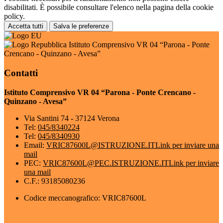
disabilitati. È possibile consultare l'elenco nella pagina della cookie
policy.
Accetta tutti
Salva le preferenze
Istituto Comprensivo VR 04 “Parona - Ponte
Crencano - Quinzano - Avesa”
Contatti
Istituto Comprensivo VR 04 “Parona - Ponte Crencano -
Quinzano - Avesa”
Via Santini 74 - 37124 Verona
Tel:
045/8340224
Tel:
045/8340930
Email:
VRIC87600L@ISTRUZIONE.IT
Link per inviare una
mail
PEC:
VRIC87600L@PEC.ISTRUZIONE.IT
Link per inviare
una mail
C.F.: 93185080236
Codice meccanografico: VRIC87600L