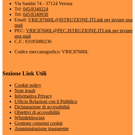
Via Santini 74 - 37124 Verona
Tel:
045/8340224
Tel:
045/8340930
Email:
VRIC87600L@ISTRUZIONE.IT
Link per inviare una
mail
PEC:
VRIC87600L@PEC.ISTRUZIONE.IT
Link per inviare
una mail
C.F.: 93185080236
Codice meccanografico: VRIC87600L
Sezione Link Utili
Cookie policy
Note legali
Informativa Privacy
Ufficio Relazioni con il Pubblico
Dichiarazione di accessibilità
Obiettivi di accessibilità
Whistleblowing
Gestione consensi cookie
Amministrazione trasparente