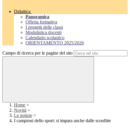
Didattica
Panoramica
Offerta formativa
I progetti delle classi
Modulistica docenti
Calendario scolastico
ORIENTAMENTO 2025/2026
Campo di ricerca per le pagine del sito
Home
>
Novità
>
Le notizie
>
I campioni dello sport: si impara anche dalle sconfitte