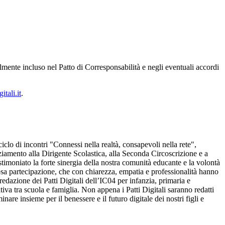
lmente incluso nel Patto di Corresponsabilità e negli eventuali accordi
itali.it
.
iclo di incontri "Connessi nella realtà, consapevoli nella rete",
ziamento alla Dirigente Scolastica, alla Seconda Circoscrizione e a
stimoniato la forte sinergia della nostra comunità educante e la volontà
ziosa partecipazione, che con chiarezza, empatia e professionalità hanno
 redazione dei Patti Digitali dell’IC04 per infanzia, primaria e
va tra scuola e famiglia. Non appena i Patti Digitali saranno redatti
e insieme per il benessere e il futuro digitale dei nostri figli e