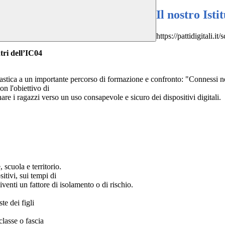
Il nostro Isti
https://pattidigitali.it/
ntri dell’IC04
astica a un importante percorso di formazione e confronto: "Connessi nel
on l'obiettivo di
re i ragazzi verso un uso consapevole e sicuro dei dispositivi digitali.
 scuola e territorio.
sitivi, sui tempi di
iventi un fattore di isolamento o di rischio.
te dei figli
classe o fascia