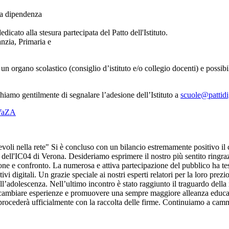
 la dipendenza
icato alla stesura partecipata del Patto dell'Istituto.
fanzia, Primaria e
n organo scolastico (consiglio d’istituto e/o collegio docenti) e possibi
hiamo gentilmente di segnalare l’adesione dell’Istituto a
scuole@pattidig
VaZA
voli nella rete" Si è concluso con un bilancio estremamente positivo il c
i dell'IC04 di Verona. Desideriamo esprimere il nostro più sentito ringra
zione e confronto. La numerosa e attiva partecipazione del pubblico ha te
vi digitali. Un grazie speciale ai nostri esperti relatori per la loro pre
ell’adolescenza. Nell’ultimo incontro è stato raggiunto il traguardo della
di scambiare esperienze e promuovere una sempre maggiore alleanza educati
ocederà ufficialmente con la raccolta delle firme. Continuiamo a camminar