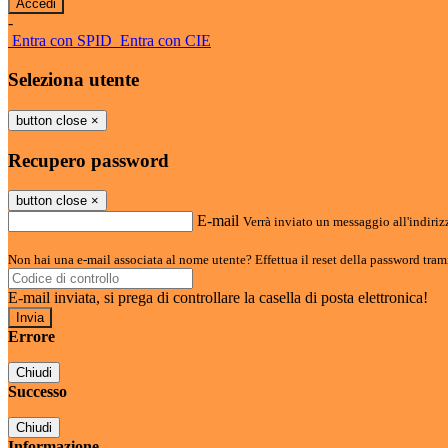
-
Entra con SPID
Entra con CIE
Seleziona utente
button close
×
Recupero password
button close
×
E-mail
Verrà inviato un messaggio all'indirizz
Non hai una e-mail associata al nome utente? Effettua il reset della password tram
E-mail inviata, si prega di controllare la casella di posta elettronica!
Errore
Chiudi
Successo
Chiudi
Informazione