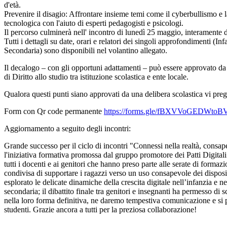
d'età.
Prevenire il disagio: Affrontare insieme temi come il cyberbullismo e
tecnologica con l'aiuto di esperti pedagogisti e psicologi.
Il percorso culminerà nell' incontro di lunedì 25 maggio, interamente ded
Tutti i dettagli su date, orari e relatori dei singoli approfondimenti (In
Secondaria) sono disponibili nel volantino allegato.
Il decalogo – con gli opportuni adattamenti – può essere approvato da u
di Diritto allo studio tra istituzione scolastica e ente locale.
Qualora questi punti siano approvati da una delibera scolastica vi preg
Form con Qr code permanente
https://forms.gle/fBXVVoGEDWtoB
Aggiornamento a seguito degli incontri:
Grande successo per il ciclo di incontri "Connessi nella realtà, consape
l'iniziativa formativa promossa dal gruppo promotore dei Patti Digital
tutti i docenti e ai genitori che hanno preso parte alle serate di forma
condivisa di supportare i ragazzi verso un uso consapevole dei dispositi
esplorato le delicate dinamiche della crescita digitale nell’infanzia e n
secondaria; il dibattito finale tra genitori e insegnanti ha permesso 
nella loro forma definitiva, ne daremo tempestiva comunicazione e si pr
studenti. Grazie ancora a tutti per la preziosa collaborazione!