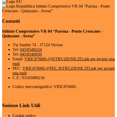
Istituto Comprensivo VR 04 “Parona - Ponte
Crencano - Quinzano - Avesa”
Contatti
Istituto Comprensivo VR 04 “Parona - Ponte Crencano -
Quinzano - Avesa”
Via Santini 74 - 37124 Verona
Tel:
045/8340224
Tel:
045/8340930
Email:
VRIC87600L@ISTRUZIONE.IT
Link per inviare una
mail
PEC:
VRIC87600L@PEC.ISTRUZIONE.IT
Link per inviare
una mail
C.F.: 93185080236
Codice meccanografico: VRIC87600L
Sezione Link Utili
Cookie policy