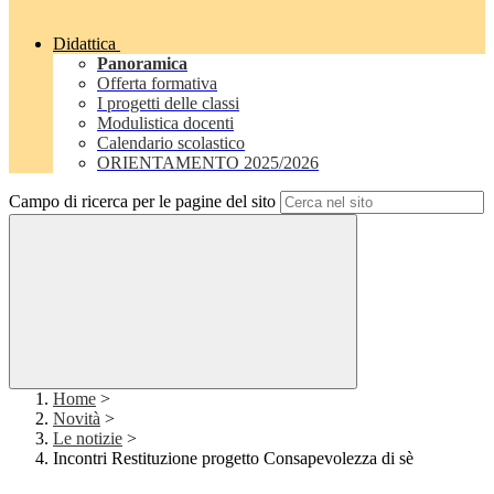
Didattica
Panoramica
Offerta formativa
I progetti delle classi
Modulistica docenti
Calendario scolastico
ORIENTAMENTO 2025/2026
Campo di ricerca per le pagine del sito
Home
>
Novità
>
Le notizie
>
Incontri Restituzione progetto Consapevolezza di sè