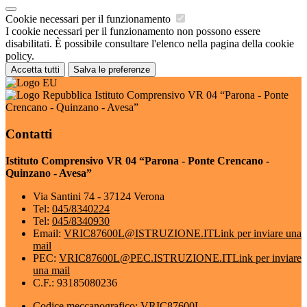
Cookie necessari per il funzionamento
I cookie necessari per il funzionamento non possono essere
disabilitati. È possibile consultare l'elenco nella pagina della cookie
policy.
Accetta tutti
Salva le preferenze
Istituto Comprensivo VR 04 “Parona - Ponte
Crencano - Quinzano - Avesa”
Contatti
Istituto Comprensivo VR 04 “Parona - Ponte Crencano -
Quinzano - Avesa”
Via Santini 74 - 37124 Verona
Tel:
045/8340224
Tel:
045/8340930
Email:
VRIC87600L@ISTRUZIONE.IT
Link per inviare una
mail
PEC:
VRIC87600L@PEC.ISTRUZIONE.IT
Link per inviare
una mail
C.F.: 93185080236
Codice meccanografico: VRIC87600L