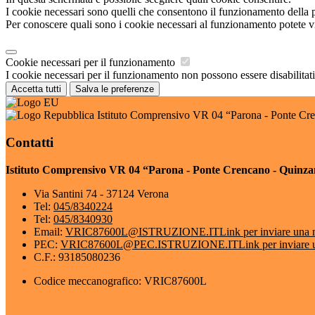
I cookie necessari sono quelli che consentono il funzionamento della pi
Per conoscere quali sono i cookie necessari al funzionamento potete v
Cookie necessari per il funzionamento
I cookie necessari per il funzionamento non possono essere disabilitati.
Accetta tutti
Salva le preferenze
Istituto Comprensivo VR 04 “Parona - Ponte Cr
Contatti
Istituto Comprensivo VR 04 “Parona - Ponte Crencano - Quinza
Via Santini 74 - 37124 Verona
Tel:
045/8340224
Tel:
045/8340930
Email:
VRIC87600L@ISTRUZIONE.IT
Link per inviare una 
PEC:
VRIC87600L@PEC.ISTRUZIONE.IT
Link per inviare 
C.F.: 93185080236
Codice meccanografico: VRIC87600L