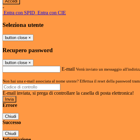
-
Entra con SPID
Entra con CIE
Seleziona utente
button close
×
Recupero password
button close
×
E-mail
Verrà inviato un messaggio all'indirizz
Non hai una e-mail associata al nome utente? Effettua il reset della password tram
E-mail inviata, si prega di controllare la casella di posta elettronica!
Errore
Chiudi
Successo
Chiudi
Informazione