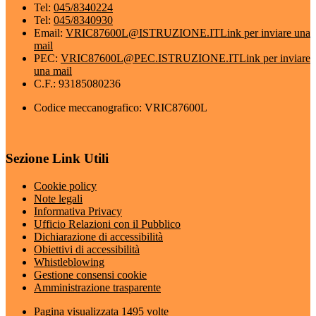
Tel:
045/8340224
Tel:
045/8340930
Email:
VRIC87600L@ISTRUZIONE.IT
Link per inviare una
mail
PEC:
VRIC87600L@PEC.ISTRUZIONE.IT
Link per inviare
una mail
C.F.: 93185080236
Codice meccanografico: VRIC87600L
Sezione Link Utili
Cookie policy
Note legali
Informativa Privacy
Ufficio Relazioni con il Pubblico
Dichiarazione di accessibilità
Obiettivi di accessibilità
Whistleblowing
Gestione consensi cookie
Amministrazione trasparente
Pagina visualizzata
1495
volte