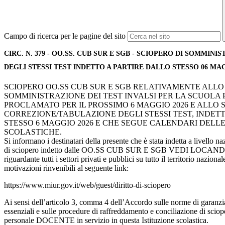
Campo di ricerca per le pagine del sito
CIRC. N. 379 - OO.SS. CUB SUR E SGB - SCIOPERO DI SOMMI
DEGLI STESSI TEST INDETTO A PARTIRE DALLO STESSO 06 M
SCIOPERO OO.SS CUB SUR E SGB RELATIVAMENTE ALLO
SOMMINISTRAZIONE DEI TEST INVALSI PER LA SCUOLA 
PROCLAMATO PER IL PROSSIMO 6 MAGGIO 2026 E ALLO 
CORREZIONE/TABULAZIONE DEGLI STESSI TEST, INDET
STESSO 6 MAGGIO 2026 E CHE SEGUE CALENDARI DEL
SCOLASTICHE.
Si informano i destinatari della presente che è stata indetta a livello n
di sciopero indetto dalle OO.SS CUB SUR E SGB VEDI LOC
riguardante tutti i settori privati e pubblici su tutto il territorio naziona
motivazioni rinvenibili al seguente link:
https://www.miur.gov.it/web/guest/diritto-di-sciopero
Ai sensi dell’articolo 3, comma 4 dell’Accordo sulle norme di garanzia
essenziali e sulle procedure di raffreddamento e conciliazione di scio
personale DOCENTE in servizio in questa Istituzione scolastica.