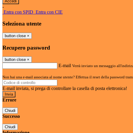
-
Entra con SPID
Entra con CIE
Seleziona utente
button close
×
Recupero password
button close
×
E-mail
Verrà inviato un messaggio all'indirizz
Non hai una e-mail associata al nome utente? Effettua il reset della password tram
E-mail inviata, si prega di controllare la casella di posta elettronica!
Errore
Chiudi
Successo
Chiudi
Informazione