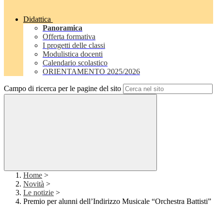
Didattica
Panoramica
Offerta formativa
I progetti delle classi
Modulistica docenti
Calendario scolastico
ORIENTAMENTO 2025/2026
Campo di ricerca per le pagine del sito
Home
>
Novità
>
Le notizie
>
Premio per alunni dell’Indirizzo Musicale “Orchestra Battisti”