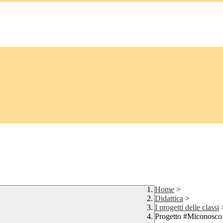
Home
>
Didattica
>
I progetti delle classi
Progetto #Miconosco p