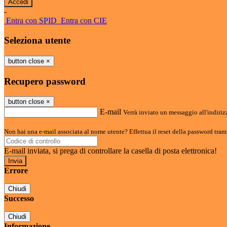
-
Entra con SPID
Entra con CIE
Seleziona utente
button close
×
Recupero password
button close
×
E-mail
Verrà inviato un messaggio all'indirizz
Non hai una e-mail associata al nome utente? Effettua il reset della password tram
E-mail inviata, si prega di controllare la casella di posta elettronica!
Errore
Chiudi
Successo
Chiudi
Informazione