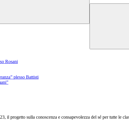
sso Rosani
anza” plesso Battisti
mani”
, il progetto sulla conoscenza e consapevolezza del sé per tutte le class