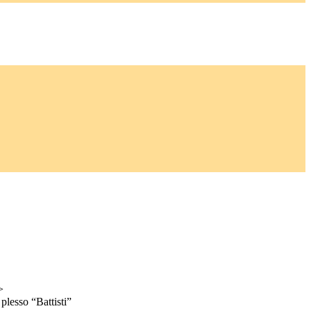
>
lesso “Battisti”