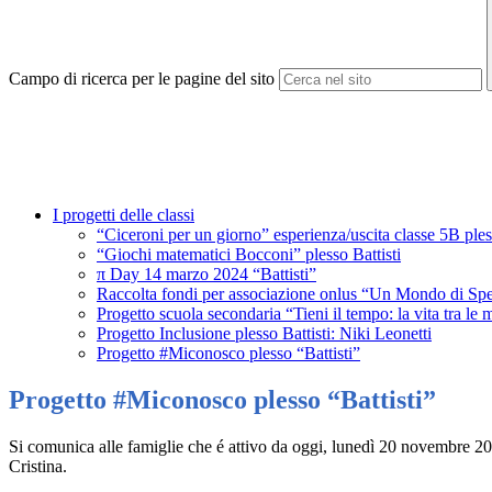
Campo di ricerca per le pagine del sito
I progetti delle classi
“Ciceroni per un giorno” esperienza/uscita classe 5B ple
“Giochi matematici Bocconi” plesso Battisti
π Day 14 marzo 2024 “Battisti”
Raccolta fondi per associazione onlus “Un Mondo di Sper
Progetto scuola secondaria “Tieni il tempo: la vita tra le 
Progetto Inclusione plesso Battisti: Niki Leonetti
Progetto #Miconosco plesso “Battisti”
Progetto #Miconosco plesso “Battisti”
Si comunica alle famiglie che é attivo da oggi, lunedì 20 novembre 2023
Cristina.