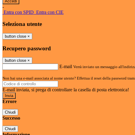
-
Entra con SPID
Entra con CIE
Seleziona utente
button close
×
Recupero password
button close
×
E-mail
Verrà inviato un messaggio all'indirizz
Non hai una e-mail associata al nome utente? Effettua il reset della password tram
E-mail inviata, si prega di controllare la casella di posta elettronica!
Errore
Chiudi
Successo
Chiudi
Informazione