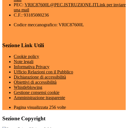
PEC:
VRIC87600L@PEC.ISTRUZIONE.IT
Link per inviare
una mail
C.F.: 93185080236
Codice meccanografico: VRIC87600L
Sezione Link Utili
Cookie policy
Note legali
Informativa Privacy
Ufficio Relazioni con il Pubblico
Dichiarazione di accessibilità
Obiettivi di accessibilità
Whistleblowing
Gestione consensi cookie
Amministrazione trasparente
Pagina visualizzata
256
volte
Sezione Copyright