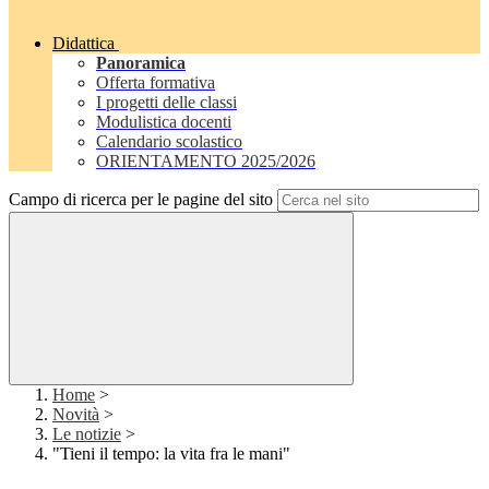
Didattica
Panoramica
Offerta formativa
I progetti delle classi
Modulistica docenti
Calendario scolastico
ORIENTAMENTO 2025/2026
Campo di ricerca per le pagine del sito
Home
>
Novità
>
Le notizie
>
"Tieni il tempo: la vita fra le mani"