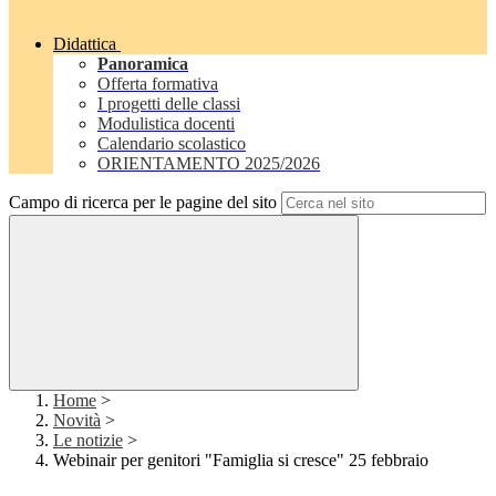
Didattica
Panoramica
Offerta formativa
I progetti delle classi
Modulistica docenti
Calendario scolastico
ORIENTAMENTO 2025/2026
Campo di ricerca per le pagine del sito
Home
>
Novità
>
Le notizie
>
Webinair per genitori "Famiglia si cresce" 25 febbraio