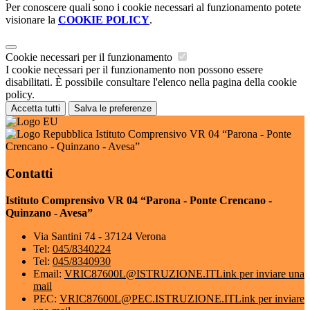
Per conoscere quali sono i cookie necessari al funzionamento potete
visionare la
COOKIE POLICY
.
Cookie necessari per il funzionamento
I cookie necessari per il funzionamento non possono essere
disabilitati. È possibile consultare l'elenco nella pagina della cookie
policy.
Accetta tutti
Salva le preferenze
Istituto Comprensivo VR 04 “Parona - Ponte
Crencano - Quinzano - Avesa”
Contatti
Istituto Comprensivo VR 04 “Parona - Ponte Crencano -
Quinzano - Avesa”
Via Santini 74 - 37124 Verona
Tel:
045/8340224
Tel:
045/8340930
Email:
VRIC87600L@ISTRUZIONE.IT
Link per inviare una
mail
PEC:
VRIC87600L@PEC.ISTRUZIONE.IT
Link per inviare