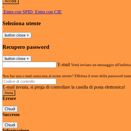
-
Entra con SPID
Entra con CIE
Seleziona utente
button close
×
Recupero password
button close
×
E-mail
Verrà inviato un messaggio all'indirizz
Non hai una e-mail associata al nome utente? Effettua il reset della password tram
E-mail inviata, si prega di controllare la casella di posta elettronica!
Errore
Chiudi
Successo
Chiudi
Informazione