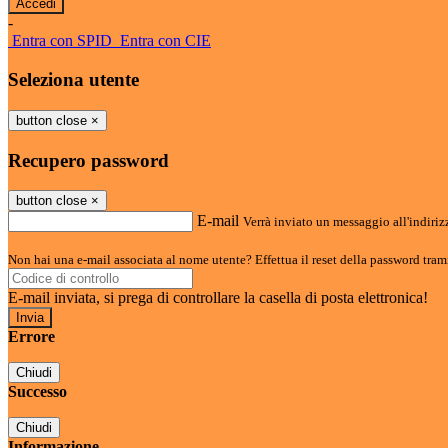
-
Entra con SPID
Entra con CIE
Seleziona utente
button close
×
Recupero password
button close
×
E-mail
Verrà inviato un messaggio all'indirizz
Non hai una e-mail associata al nome utente? Effettua il reset della password tram
E-mail inviata, si prega di controllare la casella di posta elettronica!
Errore
Chiudi
Successo
Chiudi
Informazione