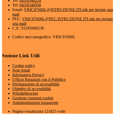
Tel:
045/8340224
Tel:
045/8340930
Email:
VRIC87600L@ISTRUZIONE.IT
Link per inviare una
mail
PEC:
VRIC87600L@PEC.ISTRUZIONE.IT
Link per inviare
una mail
C.F.: 93185080236
Codice meccanografico: VRIC87600L
Sezione Link Utili
Cookie policy
Note legali
Informativa Privacy
Ufficio Relazioni con il Pubblico
Dichiarazione di accessibilità
Obiettivi di accessibilità
Whistleblowing
Gestione consensi cookie
Amministrazione trasparente
Pagina visualizzata
121825
volte