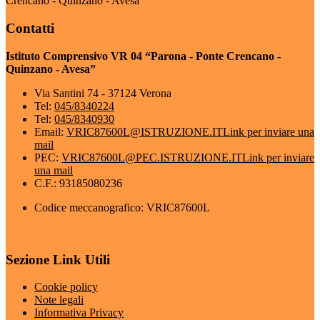
Crencano - Quinzano - Avesa”
Contatti
Istituto Comprensivo VR 04 “Parona - Ponte Crencano -
Quinzano - Avesa”
Via Santini 74 - 37124 Verona
Tel:
045/8340224
Tel:
045/8340930
Email:
VRIC87600L@ISTRUZIONE.IT
Link per inviare una
mail
PEC:
VRIC87600L@PEC.ISTRUZIONE.IT
Link per inviare
una mail
C.F.: 93185080236
Codice meccanografico: VRIC87600L
Sezione Link Utili
Cookie policy
Note legali
Informativa Privacy