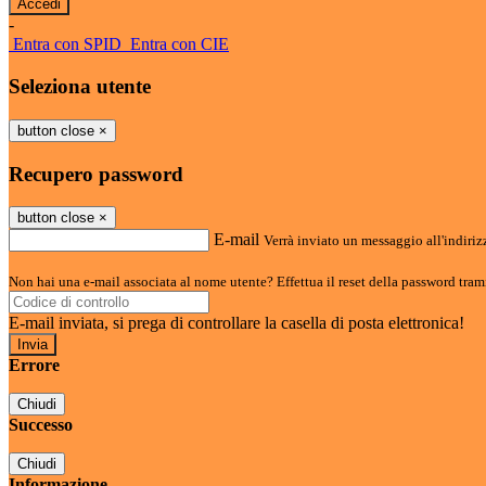
-
Entra con SPID
Entra con CIE
Seleziona utente
button close
×
Recupero password
button close
×
E-mail
Verrà inviato un messaggio all'indirizz
Non hai una e-mail associata al nome utente? Effettua il reset della password tram
E-mail inviata, si prega di controllare la casella di posta elettronica!
Errore
Chiudi
Successo
Chiudi
Informazione