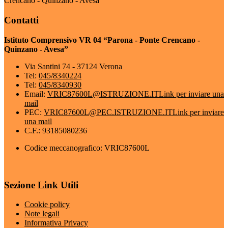
Crencano - Quinzano - Avesa”
Contatti
Istituto Comprensivo VR 04 “Parona - Ponte Crencano -
Quinzano - Avesa”
Via Santini 74 - 37124 Verona
Tel:
045/8340224
Tel:
045/8340930
Email:
VRIC87600L@ISTRUZIONE.IT
Link per inviare una
mail
PEC:
VRIC87600L@PEC.ISTRUZIONE.IT
Link per inviare
una mail
C.F.: 93185080236
Codice meccanografico: VRIC87600L
Sezione Link Utili
Cookie policy
Note legali
Informativa Privacy